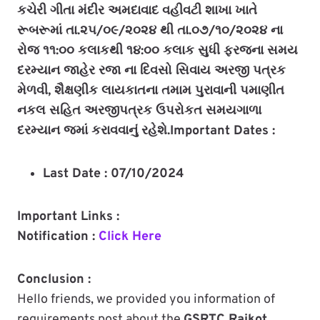
કચેરી ગીતા મંદીર અમદાવાદ વહીવટી શાખા ખાતે
રૂબરૂમાં તા.૨૫/૦૯/૨૦૨૪ થી તા.૦૭/૧૦/૨૦૨૪ ના
રોજ ૧૧:૦૦ કલાકથી ૧૪:૦૦ કલાક સુધી ફરજના સમય
દરમ્યાન જાહેર રજા ના દિવસો સિવાય અરજી પત્રક
મેળવી, શૈક્ષણીક લાયકાતના તમામ પુરાવાની પમાણીત
નકલ સહિત અરજીપત્રક ઉપરોકત સમયગાળા
દરમ્યાન જમાં કરાવવાનું રહેશે.
Important Dates :
Last Date : 07/10/2024
Important Links :
Notification :
Click Here
Conclusion :
Hello friends, we provided you information of
requirements post about the
GSRTC Rajkot