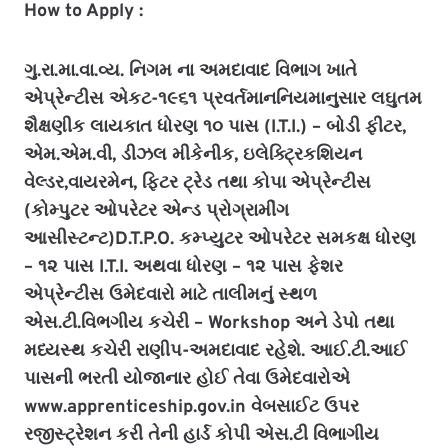
How to Apply :
ગુ.રા.મા.વા.વ્ય. નિગમ ના અમદાવાદ વિભાગ ખાતે
એપ્રેન્ટીસ એકટ-૧૯૬૧ પ્રવર્તમાનનિયમાનુસાર લઘુતમ
શૈક્ષણીક લાયકાત ધોરણ ૧૦ પાસ (I.T.I.) – બોડી ફીટર,
એમ.એમ.વી, ડીઝલ મીકેનીક, ઇલેક્ટ્રિકશિયન
વેલ્ડર,વાયરમેન, ફિટર ટ્રેડ તથા કોપા એપ્રેન્ટીસ
(કોમ્પુટર ઓપરેટર એન્ડ પ્રોગ્રામીંગ
આસીસ્ટન્ટ)D.T.P.O. કમ્પ્યુટર ઓપરેટર સમકક્ષ ધોરણ
– ૧૨ પાસ I.T.I. અથવા ધોરણ – ૧૨ પાસ ફેશર
એપ્રેન્ટીસ ઉમેદવારો માટે તાલીમનું સ્થળ
એસ.ટી.વિભગીય કચેરી – Workshop અને ડેપો તથા
મધ્યસ્થ કચેરી રાણીપ-અમદાવાદ રહેશે. આઈ.ટી.આઈ
પાસની ભરતી યોજાનાર હોઈ તેવા ઉમેદવારોએ
www.apprenticeship.gov.in વેબસાઈટ ઉપર
રજીસ્ટ્રેશન કરી તેની હાર્ડ કોપી એસ.ટી વિભાગીય