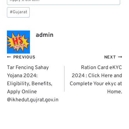
#
Gujarat
admin
Post
PREVIOUS
NEXT
Navigation
Tar Fencing Sahay
Ration Card eKYC
Yojana 2024:
2024 : Click Here and
Eligibility, Benefits,
Complete Your ekyc at
Apply Online
Home.
@ikhedut.gujrat.gov.in