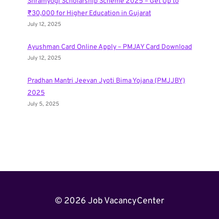
Shramyogi Scholarship Scheme 2025 – Get Up to
₹30,000 for Higher Education in Gujarat
July 12, 2025
Ayushman Card Online Apply – PMJAY Card Download
July 12, 2025
Pradhan Mantri Jeevan Jyoti Bima Yojana (PMJJBY)
2025
July 5, 2025
© 2026 Job VacancyCenter