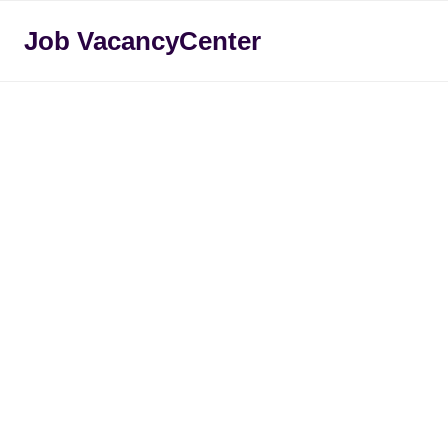
Skip
Job VacancyCenter
to
content