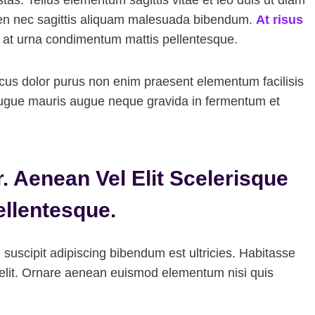
s. Tellus elementum sagittis vitae et leo duis ut diam
ien nec sagittis aliquam malesuada bibendum.
At risus
us at urna condimentum mattis pellentesque.
cus dolor purus non enim praesent elementum facilisis
. Augue mauris augue neque gravida in fermentum et
. Aenean Vel Elit Scelerisque
ellentesque.
l suscipit adipiscing bibendum est ultricies. Habitasse
 elit. Ornare aenean euismod elementum nisi quis