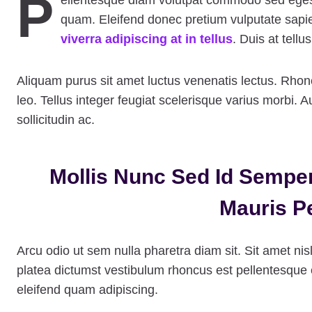
P
ellentesque diam volutpat commodo sed egesta
quam. Eleifend donec pretium vulputate sap
viverra adipiscing at in tellus
. Duis at tell
Aliquam purus sit amet luctus venenatis lectus. Rhon
leo. Tellus integer feugiat scelerisque varius morbi
sollicitudin ac.
Mollis Nunc Sed Id Semper
Mauris P
Arcu odio ut sem nulla pharetra diam sit. Sit amet nis
platea dictumst vestibulum rhoncus est pellentesque
eleifend quam adipiscing.