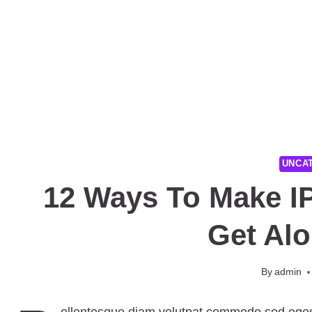
UNCA
12 Ways To Make I
Get Alo
By
admin