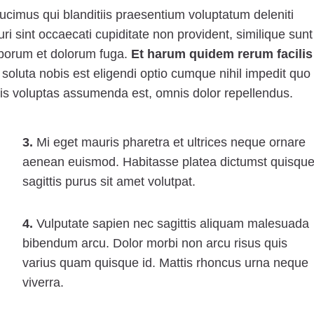
ucimus qui blanditiis praesentium voluptatum deleniti
i sint occaecati cupiditate non provident, similique sunt
laborum et dolorum fuga.
Et harum quidem rerum facilis
oluta nobis est eligendi optio cumque nihil impedit quo
s voluptas assumenda est, omnis dolor repellendus.
3.
Mi eget mauris pharetra et ultrices neque ornare
aenean euismod. Habitasse platea dictumst quisqu
sagittis purus sit amet volutpat.
4.
Vulputate sapien nec sagittis aliquam malesuada
bibendum arcu. Dolor morbi non arcu risus quis
varius quam quisque id. Mattis rhoncus urna neque
viverra.